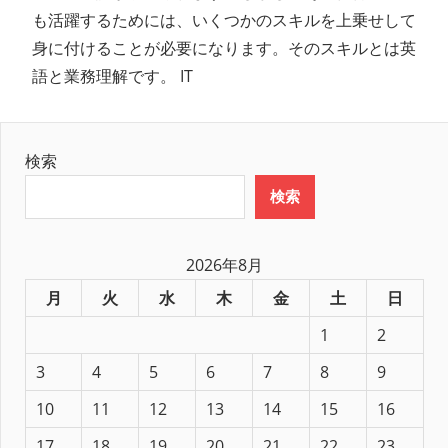
も活躍するためには、いくつかのスキルを上乗せして
身に付けることが必要になります。そのスキルとは英
語と業務理解です。 IT
検索
検索
2026年8月
月
火
水
木
金
土
日
1
2
3
4
5
6
7
8
9
10
11
12
13
14
15
16
17
18
19
20
21
22
23