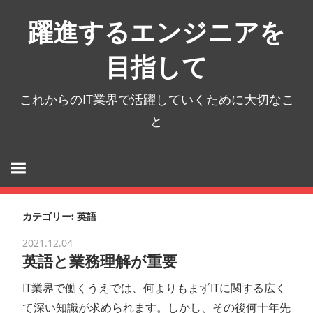
コ
躍進するエンジニアを
ン
テ
目指して
ン
ツ
これからのIT業界で活躍していくために大切なこ
へ
と
ス
キ
ッ
プ
カテゴリー:
英語
2021.12.04
英語と業務理解が重要
IT業界で働くうえでは、何よりもまずITに関する広く
て深い知識が求められます。しかし、その後何十年先