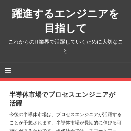
コ
躍進するエンジニアを
ン
テ
目指して
ン
ツ
これからのIT業界で活躍していくために大切なこ
へ
と
ス
キ
ッ
プ
半導体市場でプロセスエンジニアが
活躍
今後の半導体市場は、プロセスエンジニアが活躍する
ことが予想されます。半導体市場が長期的に伸びる可
能性があるためです。現代社会では、スマートフォ